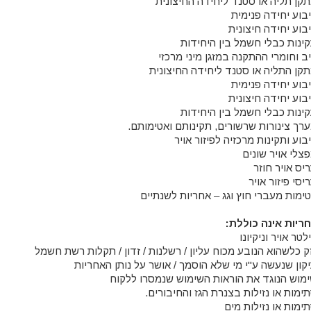
תקן תליה או סטנד ליחידה החיצונית
יבוע יחידה פנימית
יבוע יחידה חיצונית
קינות כבלי חשמל בין היחידות
יב וחומרי ההתקנה במזגן מיני מרכזי
תקן התליה או סטנד ליחידה החיצונית
יבוע יחידה פנימית
יבוע יחידה חיצונית
קינות כבלי חשמל בין היחידות
ערך צינורות שרשורים, תקינותם ואטימותם.
בוע ותקינות מרכזיה לפיזור אויר
פצלי אויר שונים
יס אויר חוזר
יסי פיזור אויר
טימות מעברי חוץ וגג – אחריות לשנתיים
ריות אינה כוללת:
לטר אויר וניקיונו
זק כלשהוא הנובע מכוח עליון / רשלנות / זדון / תקלות רשת חשמל
יקון שנעשה ע"י מי שלא הוסמך / אושר על נותן האחריות
ימוש הנוגד את הוראות השימוש שנמסרו ללקוח
תימות או נזילות בצנרת הגז והחיבורים.
תימות או נזילות מים