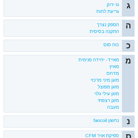
ג
גז ירוק
גריעת לחות
ה
הספק נצרך
התקנה בסיסית
כ
כוח סוס
מ
מאייד- יחידה פנימית
מאיץ
מדחס
מזגן מיני מרכזי
מזגן מפוצל
מזגן עילי גלוי
מזגן רצפתי
מעבה
נ
נחשון fancoil
ס
ספיקת אויר CFM