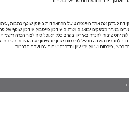
ר הארגון - יו"ר ההתאחדות מר אלי מתתיהו
ידה לעדכן את אתר האינטרנט של ההתאחדות באופן שוטף כתבות ,עיתון ח
ארים באתר מספקים יבואנים ויצרנים עידכון פייסבוק עידכון שוטף של פרס
לות יחס ציבור להכרה באירגון בקרב כלל האוכלוסיה לצור הכרה רישמית לש
דות לחברים הועדה תפעל לפירסום שוטף ובשיתוף עם הועדות השונות: ש
ת רכש , פירסום ושיווק ימי עיון והדרכה שיתוף עם ועדת הדרכות
ה