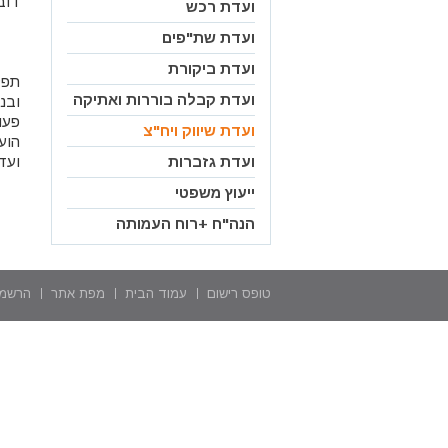
דוב
ועדת רכש
ועדת שת"פים
ועדת ביקורת
תפק
ועדת קבלה בוררות ואתיקה
ובנ
פעו
ועדת שיווק ויח"צ
הוע
ועדת גזברות
ועד
ייעוץ משפטי
הנה"ח +רוח העמותה
טופס רישום
עמוד הבית
מפת אתר
הרשמ