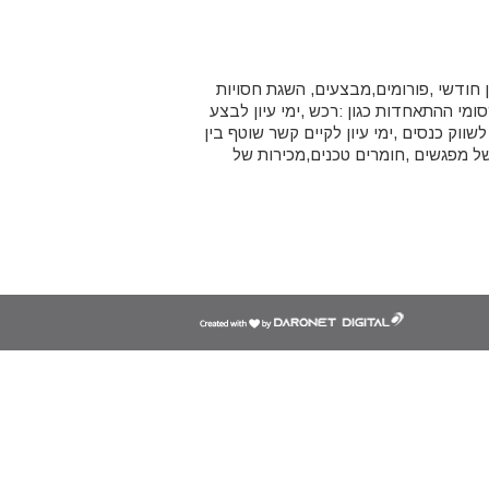
ודשי ,פורומים,מבצעים, השגת חסויות
ומי ההתאחדות כגון :רכש ,ימי עיון לבצע
ווק כנסים ,ימי עיון לקיים קשר שוטף בין
ל מפגשים ,חומרים טכנים,מכירות של
דרונט
דיגיטל
-
בניית
אתרים,
בניית
אתרי
וורדפרס,