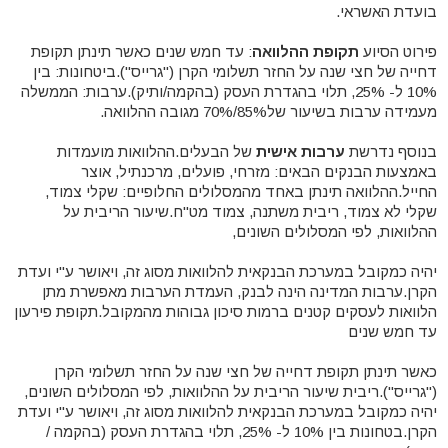
בועדת האשראי.
פירוט הסיוע
תקופת ההלוואה
: עד חמש שנים כאשר תינתן תקופת
דחייה של חצי שנה על החזר תשלומי הקרן ("גרייס").ביטחונות: בין
10% ל- 25%, תלוי בהגדרת העסק (בהקמה/ותיק).ערבות: הממשלה
מעמידה ערבות בשיעור של85%/70% מגובה ההלוואה.
בנוסף נדרשת
ערבות אישית
של הבעלים.ההלוואות מועמדות
באמצעות הבנקים הבאים: מזרחי, פועלים, מרכנתיל, אוצר
החייל.ההלוואה תינתן באחד מהמסלולים החלופיים: שקלי צמוד,
שקלי לא צמוד, ריבית משתנה, צמוד מט"ח.שיעור הריבית על
ההלוואות, לפי המסלולים השונים,
יהיה כמקובל במערכת הבנקאית להלוואות מסוג זה, ויאושר ע"י ועדת
הקרן.ערבות המדינה הינה לבנק, העמדת הערבות מאפשרת מתן
הלוואות לעסקים קטנים ברמות סיכון גבוהות מהמקובל.תקופת פירעון
עד חמש שנים
כאשר תינתן תקופת דחייה של חצי שנה על החזר תשלומי הקרן
("גרייס").ריבית שיעור הריבית על ההלוואות, לפי המסלולים השונים,
יהיה כמקובל במערכת הבנקאית להלוואות מסוג זה, ויאושר ע"י ועדת
הקרן.בטחונות​ בין 10% ל- 25%, תלוי בהגדרת העסק (בהקמה /