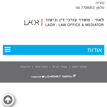
נהריה
טלפון :04-7708052
אודות
טופס רישום
עמוד הבית
מפת אתר
הרשמה
דרונט
דיגיטל
-
בניית
אתרים,
בניית
אתרי