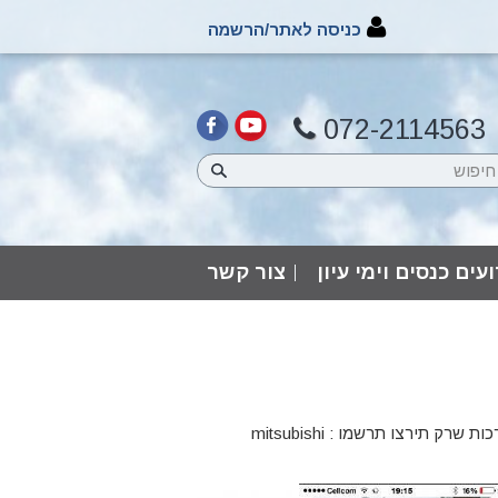
כניסה לאתר/הרשמה
072-2114563
עים כנסים וימי עיון
צור קשר
סיפריה שלמה של pdf עם הוראות התקנה חלקים ותקלות לכל המזגנים והמערכות שרק תירצו תרשמו : mitsubishi