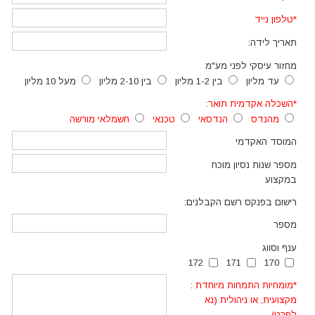
*
טלפון נייד
תאריך לידה:
מחזור עיסקי לפני מע"מ
עד מליון
בין 1-2 מליון
בין 2-10 מליון
מעל 10 מליון
*השכלה אקדמית תואר:
מהנדס
הנדסאי
טכנאי
חשמלאי מורשה
המוסד האקדמי
מספר שנות נסיון מוכח
במקצוע
רישום בפנקס רשם הקבלנים:
מספר
ענף וסווג
172
171
170
*
מומחיות התמחות מיוחדת :
מקצועית, או ניהולית (נא
לפרט)